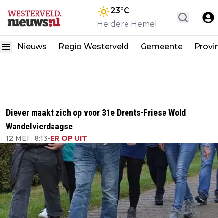
23
°C
Heldere Hemel
Nieuws
Regio Westerveld
Gemeente
Provi
Diever maakt zich op voor 31e Drents-Friese Wold
Wandelvierdaagse
12 MEI , 8:13
•
ER OP UIT