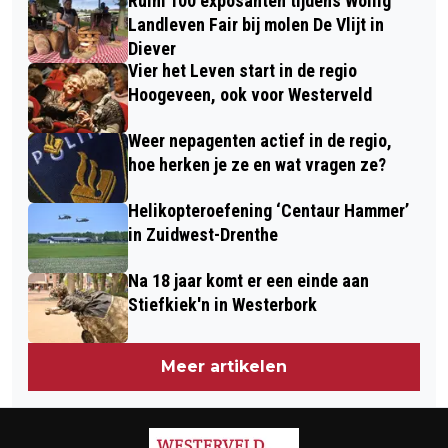
Ruim 100 exposanten tijdens Wollig
INCLUSIEF ALCOHOLARME VARIANT
DE MEULE’
Landleven Fair bij molen De Vlijt in
Diever
Vier het Leven start in de regio
Hoogeveen, ook voor Westerveld
Weer nepagenten actief in de regio,
hoe herken je ze en wat vragen ze?
Helikopteroefening ‘Centaur Hammer’
in Zuidwest-Drenthe
Na 18 jaar komt er een einde aan
Stiefkiek'n in Westerbork
Meer artikelen