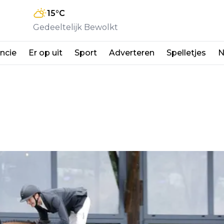
15
°C
Gedeeltelijk Bewolkt
ncie
Er op uit
Sport
Adverteren
Spelletjes
N