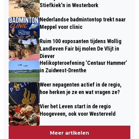
Stiefkiek'n in Westerbork
Nederlandse badmintontop trekt naar
Meppel voor clinic
Ruim 100 exposanten tijdens Wollig
Landleven Fair bij molen De Vlijt in
Diever
Helikopteroefening ‘Centaur Hammer’
in Zuidwest-Drenthe
Weer nepagenten actief in de regio,
hoe herken je ze en wat vragen ze?
Vier het Leven start in de regio
Hoogeveen, ook voor Westerveld
Meer artikelen