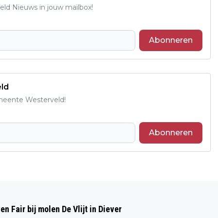
ld Nieuws in jouw mailbox!
Abonneren
eld
emeente Westerveld!
Abonneren
Volgend artikel
MONUMENTALE LTS AAN DE RANDWEG
 Fair bij molen De Vlijt in Diever
KRIJGT NIEUWE TOEKOMST