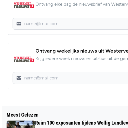
Ontvang elke dag de nieuwsbrief van Westerve
Ontvang wekelijks nieuws uit Westerv
Krijg iedere week nieuws en uit-tips uit de g
Vorig artikel
Meest Gelezen
EXTRA STEUN VOOR
Ruim 100 exposanten tijdens Wollig Landleven
WONINGBOUWPROJECTEN DIE DREIGEN