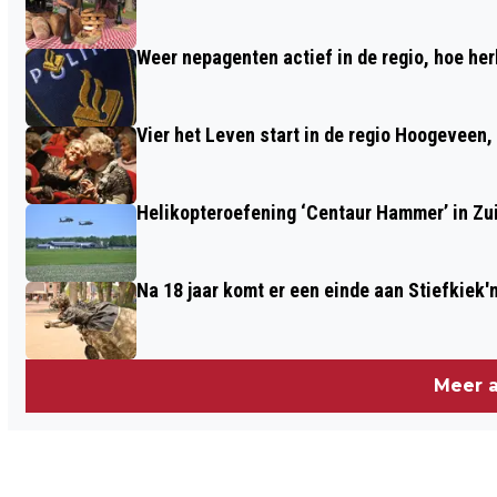
STIL TE VALLEN
Weer nepagenten actief in de regio, hoe her
Vier het Leven start in de regio Hoogeveen
Helikopteroefening ‘Centaur Hammer’ in Zu
Na 18 jaar komt er een einde aan Stiefkiek'
Meer a