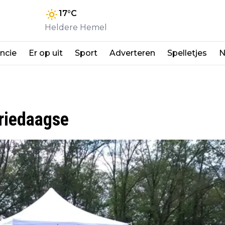
17
°C
Heldere Hemel
ncie
Er op uit
Sport
Adverteren
Spelletjes
N
riedaagse