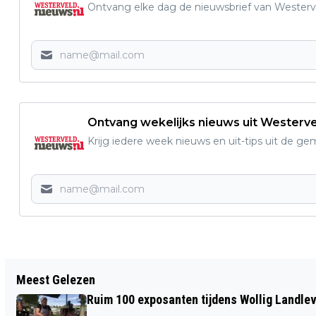
Ontvang elke dag de nieuwsbrief van Westerve
Ontvang wekelijks nieuws uit Westerv
Krijg iedere week nieuws en uit-tips uit de g
Vorig artikel
Meest Gelezen
MOESTUINCOACHES GEZOCHT VOOR
Ruim 100 exposanten tijdens Wollig Landleven
SCHOLEN IN NOORD-NEDERLAND