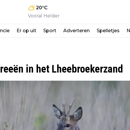
20
°C
Vooral Helder
ncie
Er op uit
Sport
Adverteren
Spelletjes
N
 reeën in het Lheebroekerzand