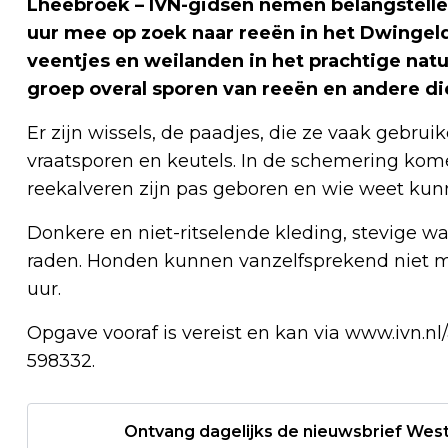
Lheebroek – IVN-gidsen nemen belangstellen
uur mee op zoek naar reeën in het Dwingel
veentjes en weilanden in het prachtige na
groep overal sporen van reeën en andere di
Er zijn wissels, de paadjes, die ze vaak gebru
vraatsporen en keutels. In de schemering kome
reekalveren zijn pas geboren en wie weet kun
Donkere en niet-ritselende kleding, stevige w
raden. Honden kunnen vanzelfsprekend niet me
uur.
Opgave vooraf is vereist en kan via www.ivn.nl/
598332.
Ontvang dagelijks de nieuwsbrief West