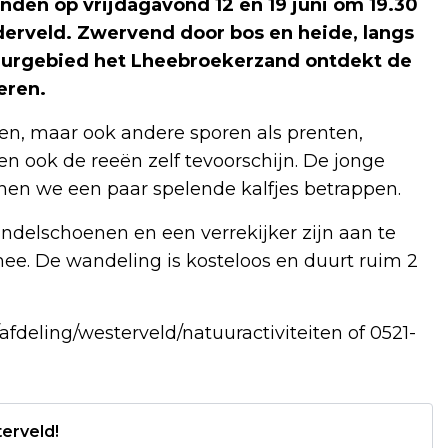
den op vrijdagavond 12 en 19 juni om 19.30
derveld. Zwervend door bos en heide, langs
tuurgebied het Lheebroekerzand ontdekt de
eren.
iken, maar ook andere sporen als prenten,
n ook de reeën zelf tevoorschijn. De jonge
nen we een paar spelende kalfjes betrappen.
andelschoenen en een verrekijker zijn aan te
e. De wandeling is kosteloos en duurt ruim 2
afdeling/westerveld/natuuractiviteiten of 0521-
erveld!