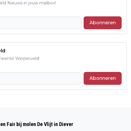
ld Nieuws in jouw mailbox!
Abonneren
eld
emeente Westerveld!
Abonneren
Volgend artikel
CONSTRUCTIEF OVERLEG TUSSEN DE
 Fair bij molen De Vlijt in Diever
GEMEENTE WESTERVELD EN