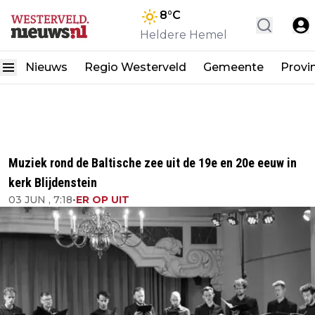
8
°C
Heldere Hemel
Nieuws
Regio Westerveld
Gemeente
Provi
Muziek rond de Baltische zee uit de 19e en 20e eeuw in
kerk Blijdenstein
03 JUN , 7:18
•
ER OP UIT