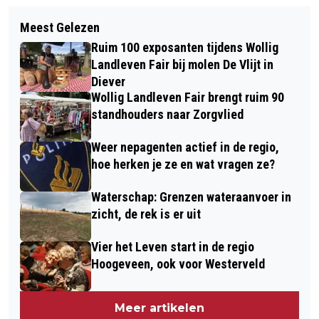
Volgend artikel
AV DWINGELOO KOMT MET
Meest Gelezen
ASN BANK ZOEKT TOEKOMSTMAKERS
SPORTIEVE OKTOBERDAG ÉN START
Ruim 100 exposanten tijdens Wollig
UIT DRENTHE VOOR DE ASN GOUDEN
MET HARDLOPEN
Landleven Fair bij molen De Vlijt in
EEKHOORN AWARDS
Diever
Wollig Landleven Fair brengt ruim 90
standhouders naar Zorgvlied
Weer nepagenten actief in de regio,
hoe herken je ze en wat vragen ze?
Waterschap: Grenzen wateraanvoer in
zicht, de rek is er uit
Vier het Leven start in de regio
Hoogeveen, ook voor Westerveld
Meer artikelen