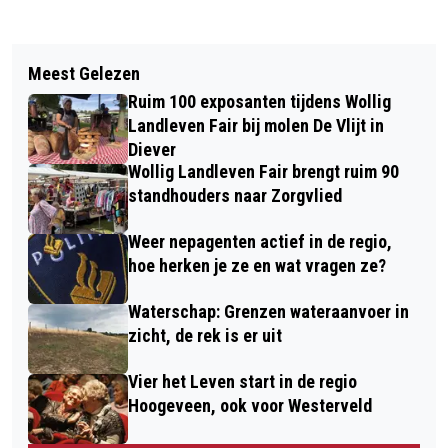
Vorig artikel
Volgend artikel
THEATERVOORSTELLING ‘VERGEET
Meest Gelezen
PINKSTERCONCOURS DE WIJK BLIJFT
ME NIET’ REIST DOOR DRENTHE
Ruim 100 exposanten tijdens Wollig
BOEIEN, DRIE DAGEN TOPSPORT
Landleven Fair bij molen De Vlijt in
Diever
Wollig Landleven Fair brengt ruim 90
standhouders naar Zorgvlied
Weer nepagenten actief in de regio,
hoe herken je ze en wat vragen ze?
Waterschap: Grenzen wateraanvoer in
zicht, de rek is er uit
Vier het Leven start in de regio
Hoogeveen, ook voor Westerveld