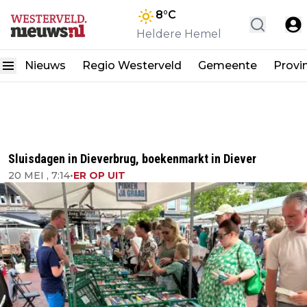
8
°C
Heldere Hemel
Nieuws
Regio Westerveld
Gemeente
Provi
Sluisdagen in Dieverbrug, boekenmarkt in Diever
20 MEI , 7:14
•
ER OP UIT