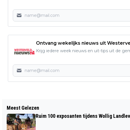
Ontvang wekelijks nieuws uit Westerv
Krijg iedere week nieuws en uit-tips uit de g
Vorig artikel
Meest Gelezen
GRATIS KINDERBOEK EN LESBRIEF VAN
Ruim 100 exposanten tijdens Wollig Landleven
KEES OPMEER OVER DE WOLF