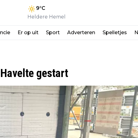
9
°C
Heldere Hemel
ncie
Er op uit
Sport
Adverteren
Spelletjes
N
Havelte gestart