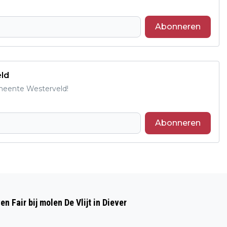
Abonneren
eld
emeente Westerveld!
Abonneren
Volgend artikel
GEMEENTERAAD WESTERVELD STELT
 Fair bij molen De Vlijt in Diever
ECONOMISCHE KOERS VAST