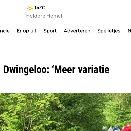
14
°C
Heldere Hemel
ncie
Er op uit
Sport
Adverteren
Spelletjes
N
 Dwingeloo: ‘Meer variatie