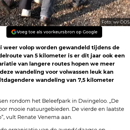
Foto: wv DOS
Voeg toe als voorkeursbron op Google
ei weer volop worden gewandeld tijdens de
route van 5 kilometer is er dit jaar ook een
ariatie van langere routes hopen we meer
 deze wandeling voor volwassen leuk kan
uitdagendere wandeling van 7,5 kilometer
ossen rondom het Beleefpark in Dwingeloo. „De
oor mooie natuurgebieden. De vierde en laatste
p”, vult Renate Venema aan.
 de organisatie van de avond4daagse op.