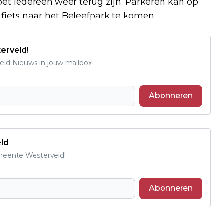
t iedereen weer terug zijn. Parkeren kan op
fiets naar het Beleefpark te komen.
erveld!
ld Nieuws in jouw mailbox!
Abonneren
eld
emeente Westerveld!
Abonneren