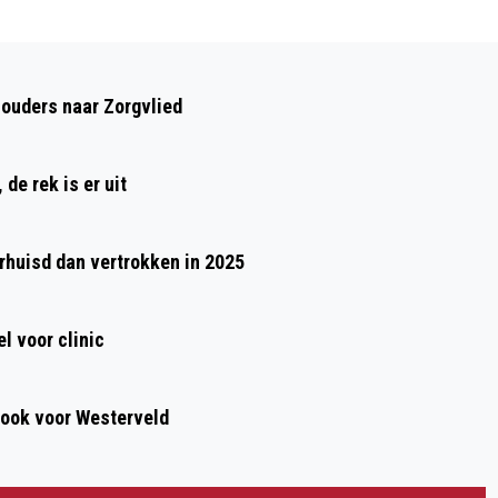
Volgend artikel
PROVINCIE DRENTHE HELPT MKB-
houders naar Zorgvlied
ONDERNEMERS DIGITALISEREN VIA EDIH
NN
de rek is er uit
huisd dan vertrokken in 2025
l voor clinic
, ook voor Westerveld