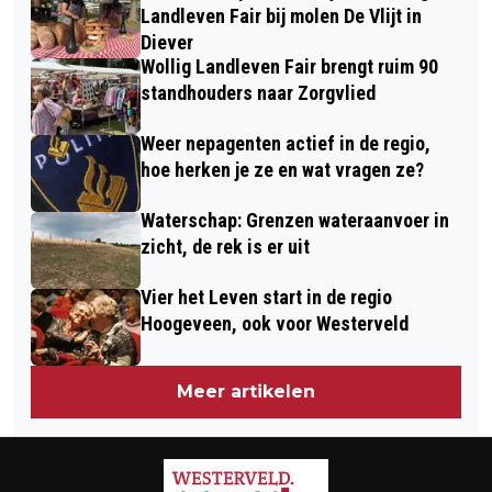
B’S IN DE PLATAAN
Landleven Fair bij molen De Vlijt in
Diever
Wollig Landleven Fair brengt ruim 90
standhouders naar Zorgvlied
Weer nepagenten actief in de regio,
hoe herken je ze en wat vragen ze?
Waterschap: Grenzen wateraanvoer in
zicht, de rek is er uit
Vier het Leven start in de regio
Hoogeveen, ook voor Westerveld
Meer artikelen