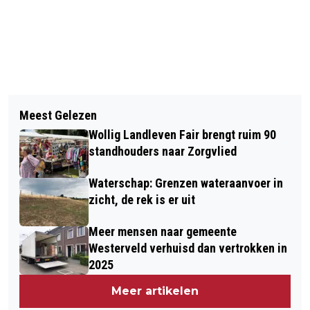
Vorig artikel
Volgend artikel
FEESTELIJK KUNSTWEEKEND IN
Meest Gelezen
MATINEE BIJ MUSEUMBOERDERIJ DE
DIEVER
Wollig Landleven Fair brengt ruim 90
KARSTENHOEVE: HARM EN ROELOF
standhouders naar Zorgvlied
Waterschap: Grenzen wateraanvoer in
zicht, de rek is er uit
Meer mensen naar gemeente
Westerveld verhuisd dan vertrokken in
2025
Meer artikelen