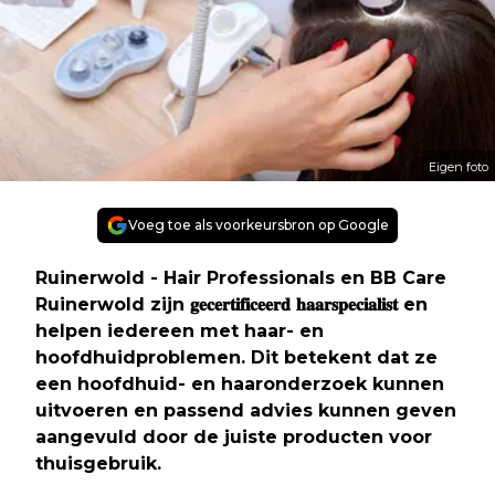
Eigen foto
Voeg toe als voorkeursbron op Google
Ruinerwold - Hair Professionals en BB Care
Ruinerwold zijn 𝐠𝐞𝐜𝐞𝐫𝐭𝐢𝐟𝐢𝐜𝐞𝐞𝐫𝐝 𝐡𝐚𝐚𝐫𝐬𝐩𝐞𝐜𝐢𝐚𝐥𝐢𝐬𝐭 en
helpen iedereen met haar- en
hoofdhuidproblemen. Dit betekent dat ze
een hoofdhuid- en haaronderzoek kunnen
uitvoeren en passend advies kunnen geven
aangevuld door de juiste producten voor
thuisgebruik.