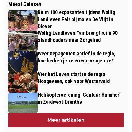
Meest Gelezen
KERSTBOMENACTIE IN WESTERVELD
INFORMATIEDAG OVER
Ruim 100 exposanten tijdens Wollig
KRIJGT VERVOLG
VERDUURZAMING
Landleven Fair bij molen De Vlijt in
Diever
Wollig Landleven Fair brengt ruim 90
standhouders naar Zorgvlied
Weer nepagenten actief in de regio,
hoe herken je ze en wat vragen ze?
Vier het Leven start in de regio
Hoogeveen, ook voor Westerveld
Helikopteroefening ‘Centaur Hammer’
in Zuidwest-Drenthe
Meer artikelen