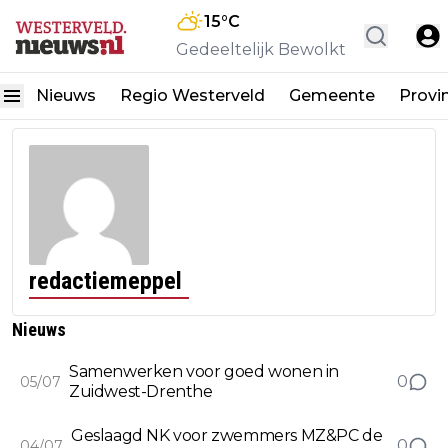
15
°C
Gedeeltelijk Bewolkt
Nieuws
Regio Westerveld
Gemeente
Provi
redactiemeppel
Nieuws
Samenwerken voor goed wonen in
0
05/07
Zuidwest-Drenthe
Geslaagd NK voor zwemmers MZ&PC de
0
04/07