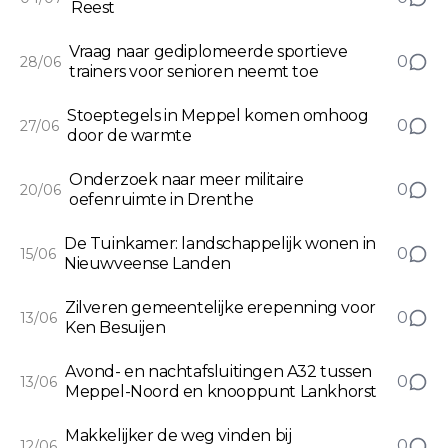
Reest
Vraag naar gediplomeerde sportieve
0
28/06
trainers voor senioren neemt toe
Stoeptegels in Meppel komen omhoog
0
27/06
door de warmte
Onderzoek naar meer militaire
0
20/06
oefenruimte in Drenthe
De Tuinkamer: landschappelijk wonen in
0
15/06
Nieuwveense Landen
Zilveren gemeentelijke erepenning voor
0
13/06
Ken Besuijen
Avond- en nachtafsluitingen A32 tussen
0
13/06
Meppel-Noord en knooppunt Lankhorst
Makkelijker de weg vinden bij
0
12/06