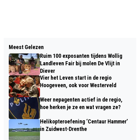
Vorig artikel
Volgend artikel
DJ BENS UIT DE WIJK KOMT MET
Meest Gelezen
PROVINCIE DRENTHE GAAT
AANSTEKELIJKE WK-MEEZINGER
Ruim 100 exposanten tijdens Wollig
INVASIEVE SOORTEN GERICHT
Landleven Fair bij molen De Vlijt in
AANPAKKEN
Diever
Vier het Leven start in de regio
Hoogeveen, ook voor Westerveld
Weer nepagenten actief in de regio,
hoe herken je ze en wat vragen ze?
Helikopteroefening ‘Centaur Hammer’
in Zuidwest-Drenthe