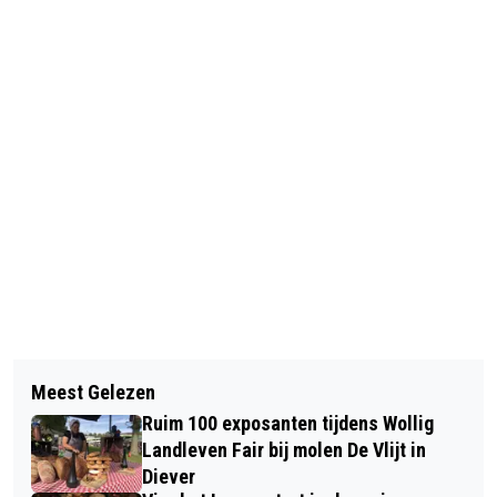
Vorig artikel
Volgend artikel
ZOMERSE ACTIVITEITEN IN DE
Meest Gelezen
JARIG MIRAMAR ZEEMUSEUM
BIBLIOTHEKEN
Ruim 100 exposanten tijdens Wollig
VERWELKOMT VCE WESTERVELD
Landleven Fair bij molen De Vlijt in
Diever