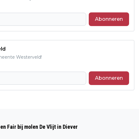
Abonneren
eld
emeente Westerveld!
Abonneren
Volgend artikel
HOOGEVEENSE KEIENTOCHT MET EEN
 Fair bij molen De Vlijt in Diever
WANDELMAATJE OP DE 15 EN 20 KM