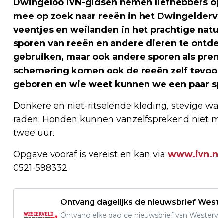
Dwingeloo IVN-gidsen nemen liefhebbers op
mee op zoek naar reeën in het Dwingelderv
veentjes en weilanden in het prachtige nat
sporen van reeën en andere dieren te ontdek
gebruiken, maar ook andere sporen als prent
schemering komen ook de reeën zelf tevoors
geboren en wie weet kunnen we een paar s
Donkere en niet-ritselende kleding, stevige w
raden. Honden kunnen vanzelfsprekend niet m
twee uur.
Opgave vooraf is vereist en kan via
www.ivn.nl
0521-598332.
Ontvang dagelijks de nieuwsbrief West
Ontvang elke dag de nieuwsbrief van Westerve