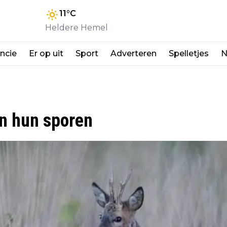
11
°C
Heldere Hemel
ncie
Er op uit
Sport
Adverteren
Spelletjes
N
en hun sporen