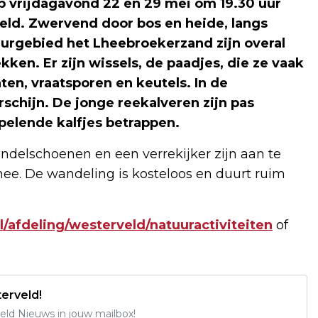
 vrijdagavond 22 en 29 mei om 19.30 uur
eld. Zwervend door bos en heide, langs
uurgebied het Lheebroekerzand zijn overal
ken. Er zijn wissels, de paadjes, die ze vaak
en, vraatsporen en keutels. In de
chijn. De jonge reekalveren zijn pas
pelende kalfjes betrappen.
andelschoenen en een verrekijker zijn aan te
ee. De wandeling is kosteloos en duurt ruim
/afdeling/westerveld/natuuractiviteiten
of
erveld!
ld Nieuws in jouw mailbox!