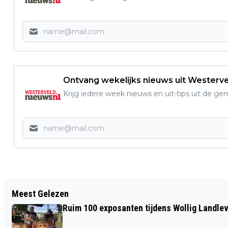
Ontvang wekelijks nieuws uit Westerv
Krijg iedere week nieuws en uit-tips uit de g
Vorig artikel
Meest Gelezen
SPROOKJESVOORSTELLINGEN IN
Ruim 100 exposanten tijdens Wollig Landleven
TUINEN IN DWINGELOO EN DIEVER