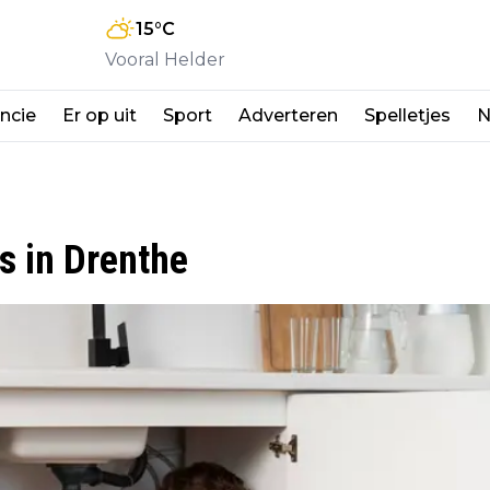
15
°C
Vooral Helder
ncie
Er op uit
Sport
Adverteren
Spelletjes
N
s in Drenthe