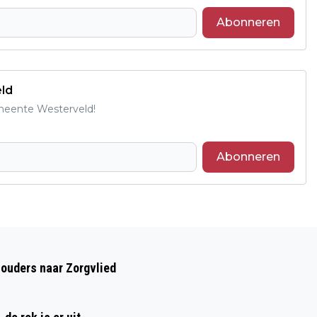
Abonneren
eld
emeente Westerveld!
Abonneren
Volgend artikel
FREDGIE’S CRAFTBEER & PLANTBASED
houders naar Zorgvlied
PRESENTEERT EERSTE EIGEN BIER:
ABBY BLOND