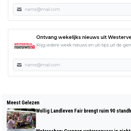
Ontvang wekelijks nieuws uit Westerv
Krijg iedere week nieuws en uit-tips uit de g
Vorig artikel
Meest Gelezen
CONSTRUCTIEF OVERLEG TUSSEN DE
Wollig Landleven Fair brengt ruim 90 stand
GEMEENTE WESTERVELD EN
FAIRTRADE-WERKGROEP