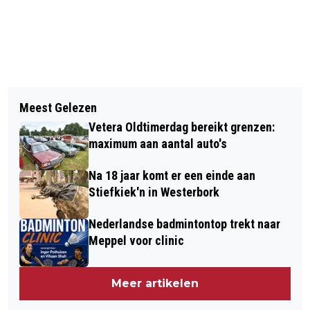
Vorig artikel
Volgend artikel
REGELING VOOR MINDER
Meest Gelezen
DRENTSE BURGEMEESTERS LEZEN
STIKSTOFUITSTOOT OP
Vetera Oldtimerdag bereikt grenzen:
VOOR, JOUKE SPOELSTRA KOMT
BOERENBEDRIJVEN AANGEPAST
maximum aan aantal auto's
NAAR DE FONTEIN
Na 18 jaar komt er een einde aan
Stiefkiek'n in Westerbork
Nederlandse badmintontop trekt naar
Meppel voor clinic
Meer artikelen