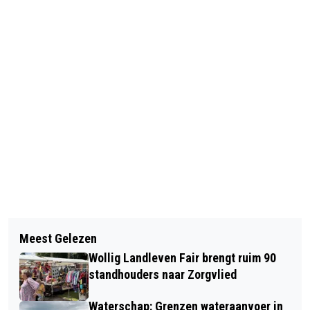
Vorig artikel
Volgend artikel
ZADENBIBLIOTHEEK DIEVER IS EEN
Meest Gelezen
DRENTHE ONDERSTEUNT TRAJECT
PRIMEUR VOOR WESTERVELD
Wollig Landleven Fair brengt ruim 90
VOOR NIEUWKOMERS IN DE ZORG
standhouders naar Zorgvlied
Waterschap: Grenzen wateraanvoer in