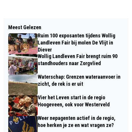
Vorig artikel
Volgend artikel
CLIËNTEN MET SLIK- EN/OF
Meest Gelezen
NOORDERBOOG BEDANKT
KAUWPROBLEMEN GENIETEN VAN
Ruim 100 exposanten tijdens Wollig
VRIJWILLIGERS WEDEROM MET
SPECIALE KOEKJES
Landleven Fair bij molen De Vlijt in
SPETTEREND FEEST
Diever
Wollig Landleven Fair brengt ruim 90
standhouders naar Zorgvlied
Waterschap: Grenzen wateraanvoer in
zicht, de rek is er uit
Vier het Leven start in de regio
Hoogeveen, ook voor Westerveld
Weer nepagenten actief in de regio,
hoe herken je ze en wat vragen ze?