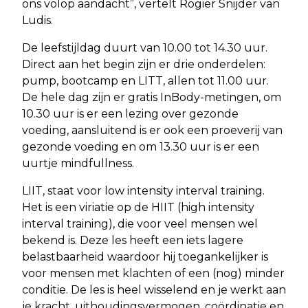
ons volop aandacht”, vertelt Rogier Snijder van
Ludis.
De leefstijldag duurt van 10.00 tot 14.30 uur.
Direct aan het begin zijn er drie onderdelen:
pump, bootcamp en LITT, allen tot 11.00 uur.
De hele dag zijn er gratis InBody-metingen, om
10.30 uur is er een lezing over gezonde
voeding, aansluitend is er ook een proeverij van
gezonde voeding en om 13.30 uur is er een
uurtje mindfullness.
LIIT, staat voor low intensity interval training.
Het is een viriatie op de HIIT (high intensity
interval training), die voor veel mensen wel
bekend is. Deze les heeft een iets lagere
belastbaarheid waardoor hij toegankelijker is
voor mensen met klachten of een (nog) minder
conditie. De les is heel wisselend en je werkt aan
je kracht, uithoudingsvermogen, coördinatie en